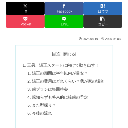
X
Facebook
はてブ
Pocket
LINE
コピー
2025.04.19
2025.05.03
目次
三男、矯正スタートに向けて動き出す！
矯正の期間は半年以内が目安？
矯正の費用はどれくらい？我が家の場合
歯ブラシは毎回持参！
親知らずも将来的に抜歯の予定
また型採り？
今後の流れ