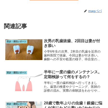
magパパ
関連記事
次男の乳歯抜歯、2回目は妻が付
受診・通院レポート
き添い
小学6年生の次男、2本目の乳歯を近所の
歯科医院で抜歯。今回は妻が付き添い。
麻酔への不安や処置の様子、待合室の漫
画など、小さな体験を記録に残します。
半年に一度の歯のメンテナンス。
受診・通院レポート
定期検診って何をするの？
半年に一度の歯科検診へ行ってきまし
た。歯茎の検査やクリーニング、医師の
診察の流れ、実際の体験談をわかりやす
くご紹介します。歯の健康維持の大切さ
を実感した一日でした。
28歳で数年ぶりの虫歯！銀歯に悩
受診・通院レポート
んだ末にたどり着いた“かかりつ