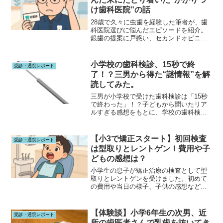
け歯科医院”の話
28歳で久々に虫歯を経験した筆者が、歯
科医院選びに悩んだエピソードを紹介。
銀歯の提案に戸惑い、セカンドオピニオ
ンを受けた体験を通して、歯医者さんと
の相性や通いやすさの大切さを実感しま
した。
小学校の歯科検診、15秒で終
受診・通院レポート
了！？三男から得た“謎情報”を解
読してみた。
三男が小学校で受けた歯科検診は「15秒
で終わった」！？子どもから聞いたリア
ルすぎる感想をもとに、学校の歯科検診
って実際どんな感じなのか、保護者目線
でゆるくご紹介します。
【小3で矯正スタート】初回検査
受診・通院レポート
は型取りとレントゲン！費用や子
どもの感想は？
小学生の息子が矯正治療の検査として型
取りとレントゲンを受けました。初めて
の費用や当日の様子、子供の感想などを
リアルにレポートしています。これから
矯正を考えているご家庭に参考になる体
験談です。
【体験談】小学6年生の次男、近
受診・通院レポート
所の歯医者さんで乳歯を抜いてき