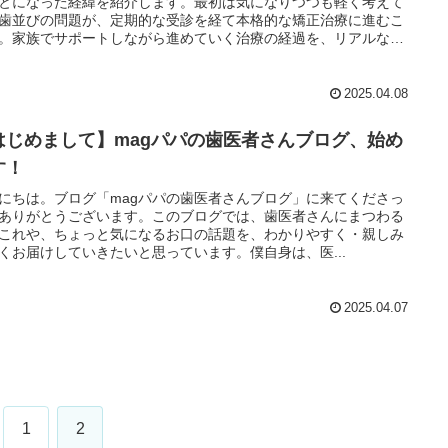
とになった経緯を紹介します。最初は気になりつつも軽く考えて
歯並びの問題が、定期的な受診を経て本格的な矯正治療に進むこ
。家族でサポートしながら進めていく治療の経過を、リアルな視
シェアします。同じような悩みを持つ方の参考になれば嬉しいで
2025.04.08
はじめまして】magパパの歯医者さんブログ、始め
す！
にちは。ブログ「magパパの歯医者さんブログ」に来てくださっ
ありがとうございます。このブログでは、歯医者さんにまつわる
これや、ちょっと気になるお口の話題を、わかりやすく・親しみ
くお届けしていきたいと思っています。僕自身は、医...
2025.04.07
1
2