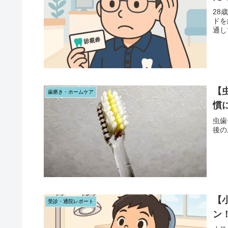
28
ドを
通し
【
歯磨き・ホームケア
慣
虫歯
後の
【
受診・通院レポート
ン