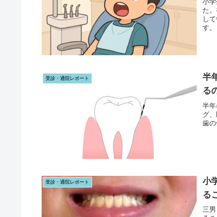
小学
た。
して
す。
半
受診・通院レポート
る
半年
グ、
歯の
小
受診・通院レポート
る
三男