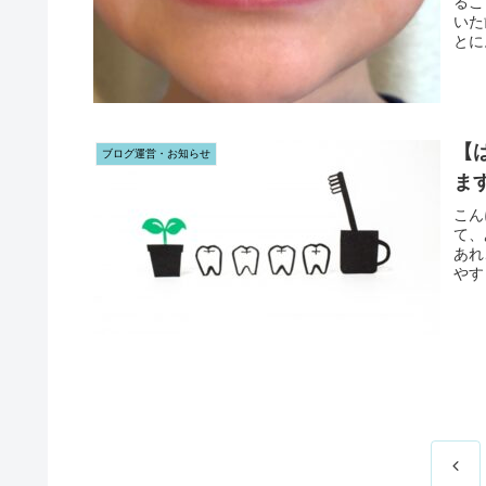
るこ
いた
とに
点で
す。
【
ブログ運営・お知らせ
ま
こん
て、
あれ
やす
前