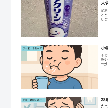
大
定期
とと
しま
小
フッ素・予防ケア
子ど
験や
の効
2
受診・通院レポート
た