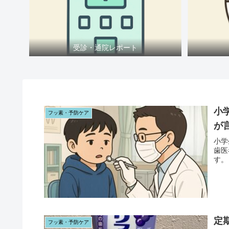
受診・通院レポート
小
フッ素・予防ケア
が
小学
歯医
す。
定
フッ素・予防ケア